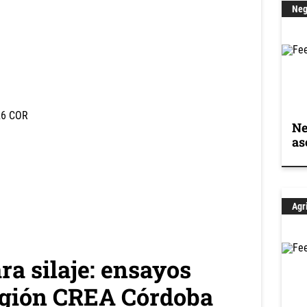
Neg
Ne
as
Agr
ra silaje: ensayos
región CREA Córdoba