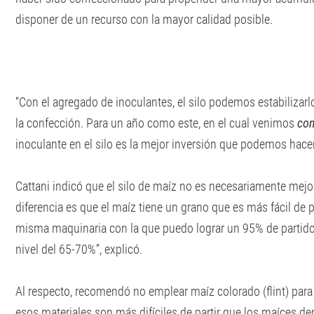
disponer de un recurso con la mayor calidad posible.
“Con el agregado de inoculantes, el silo podemos estabilizarlo
la confección. Para un año como este, en el cual venimos
con
inoculante en el silo es la mejor inversión que podemos hacer
Cattani indicó que el silo de maíz no es necesariamente mejor
diferencia es que el maíz tiene un grano que es más fácil de pa
misma maquinaria con la que puedo lograr un 95% de partido 
nivel del 65-70%”, explicó.
Al respecto, recomendó no emplear maíz colorado (flint) para
esos materiales son más difíciles de partir que los maíces 