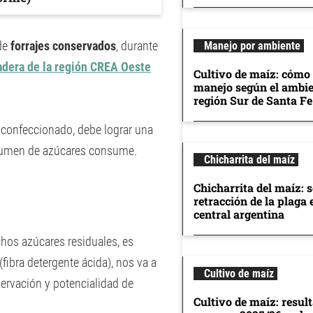
 de
forrajes conservados
, durante
Manejo por ambiente
adera de la región CREA Oeste
Cultivo de maíz: cómo 
manejo según el ambie
región Sur de Santa Fe
n confeccionado, debe lograr una
olumen de azúcares consume.
Chicharrita del maíz
Chicharrita del maíz: 
retracción de la plaga 
central argentina
os azúcares residuales, es
(fibra detergente ácida), nos va a
Cultivo de maíz
servación y potencialidad de
Cultivo de maíz: resul