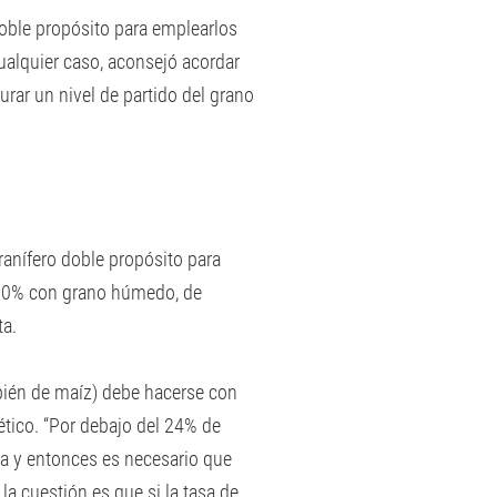
oble propósito para emplearlos
ualquier caso, aconsejó acordar
urar un nivel de partido del grano
ranífero doble propósito para
e 30% con grano húmedo, de
ta.
ién de maíz) debe hacerse con
tico. “Por debajo del 24% de
a y entonces es necesario que
 la cuestión es que si la tasa de