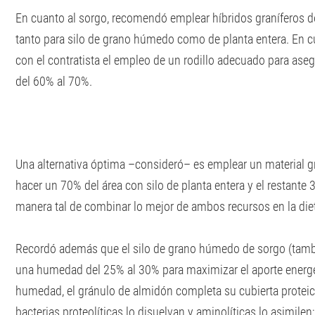
En cuanto al sorgo, recomendó emplear híbridos graníferos d
tanto para silo de grano húmedo como de planta entera. En c
con el contratista el empleo de un rodillo adecuado para aseg
del 60% al 70%.
Una alternativa óptima –consideró– es emplear un material g
hacer un 70% del área con silo de planta entera y el restant
manera tal de combinar lo mejor de ambos recursos en la die
Recordó además que el silo de grano húmedo de sorgo (tamb
una humedad del 25% al 30% para maximizar el aporte energé
humedad, el gránulo de almidón completa su cubierta proteic
bacterias proteolíticas lo disuelvan y aminolíticas lo asimilen;