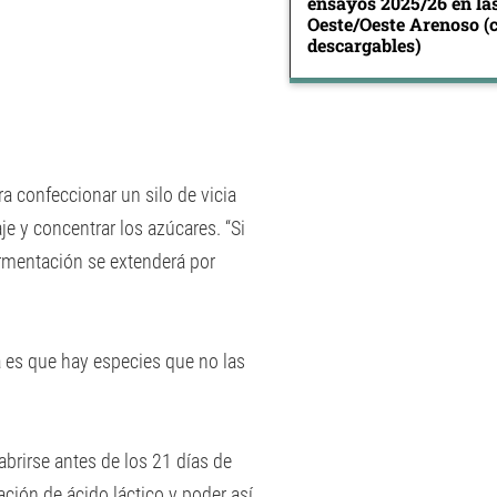
ensayos 2025/26 en la
Oeste/Oeste Arenoso (
descargables)
a confeccionar un silo de vicia
je y concentrar los azúcares. “Si
ermentación se extenderá por
a es que hay especies que no las
abrirse antes de los 21 días de
ión de ácido láctico y poder así