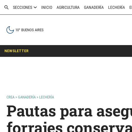
SECCIONES
INICIO
AGRICULTURA
GANADERÍA
LECHERÍA
E
10° BUENOS AIRES
NEWSLETTER
CREA
>
GANADERÍA
>
LECHERÍA
Pautas para asegu
forrajes conserv