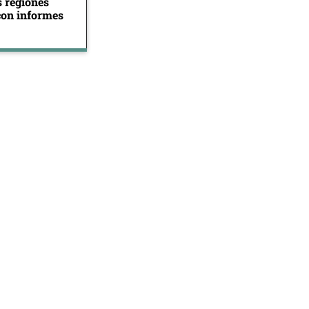
s regiones
con informes