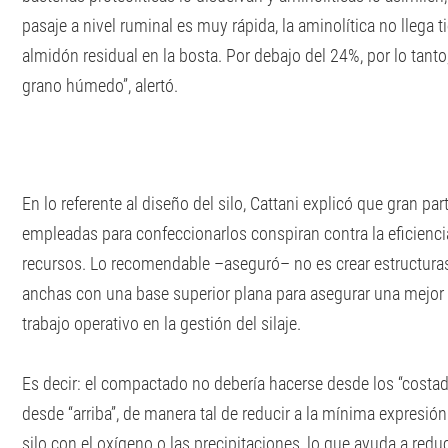
pasaje a nivel ruminal es muy rápida, la aminolítica no llega
almidón residual en la bosta. Por debajo del 24%, por lo tanto
grano húmedo”, alertó.
En lo referente al diseño del silo, Cattani explicó que gran pa
empleadas para confeccionarlos conspiran contra la eficienci
recursos. Lo recomendable –aseguró– no es crear estructuras
anchas con una base superior plana para asegurar una mejor c
trabajo operativo en la gestión del silaje.
Es decir: el compactado no debería hacerse desde los “cost
desde “arriba”, de manera tal de reducir a la mínima expresión 
silo con el oxígeno o las precipitaciones, lo que ayuda a reduc