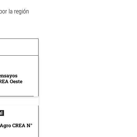
or la región
 ensayos
CREA Oeste
al
 Agro CREA N°