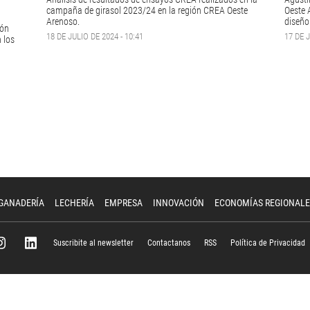
campaña de girasol 2023/24 en la región CREA Oeste
Oeste 
Arenoso.
diseño 
ión
18 DE JULIO DE 2024 - 10:41
17 DE J
n los
GANADERÍA
LECHERÍA
EMPRESA
INNOVACIÓN
ECONOMÍAS REGIONALE
Suscribite al newsletter
Contactanos
RSS
Política de Privacidad