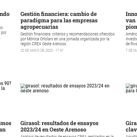
ando
Gestión financiera: cambio de
Inno
paradigma para las empresas
van 
agropecuarias
pion
os
 por
Gestión financiera: criterios y recomendaciones ofrecidos
Améric
.
por Mónica Ortolani en una jornada organizada por la
investi
región CREA Oeste Arenoso.
de Riv
20 DE MAYO DE 2025 - 17:41
7 DE M
vimos
Girasol: resultados de ensayos
Gira
san
2023/24 en Oeste Arenoso
clav
Análisis de resultados de ensayos CREA realizados en la
Agustí