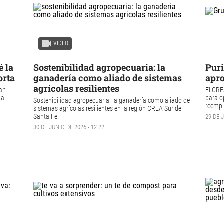
VIDEO
é la
Sostenibilidad agropecuaria: la
Puri
orta
ganadería como aliado de sistemas
apro
agrícolas resilientes
ean
El CRE
la
para o
Sostenibilidad agropecuaria
: la ganadería como aliado de
reempla
sistemas agrícolas resilientes en la región
CREA Sur de
Santa Fe
.
29 DE J
30 DE JUNIO DE 2026 - 12:22