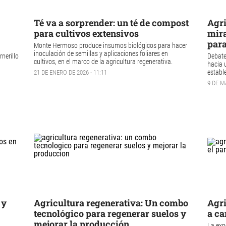
Té va a sorprender: un té de compost
Agri
para cultivos extensivos
mira
para
Monte Hermoso produce insumos biológicos para hacer
inoculación de semillas y aplicaciones foliares en
nerillo
Debate
cultivos, en el marco de la agricultura regenerativa.
hacia 
establ
21 DE ENERO DE 2026 - 11:11
9 DE M
 y
Agricultura regenerativa: Un combo
Agri
tecnológico para regenerar suelos y
a ca
mejorar la producción
La exp