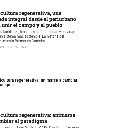
cultura regenerativa, una
da integral desde el periurbano
 unir el campo y el pueblo
s familiares, tensiones campo-ciudad y un viraje
un sistema más sostenible. La historia del
ecimiento Bremor en Córdoba.
AYO DE 2025 - 16:41
cultura regenerativa: animarse
mbiar el paradigma
eriencia de Luis Piatti del CREA San Manuel (región