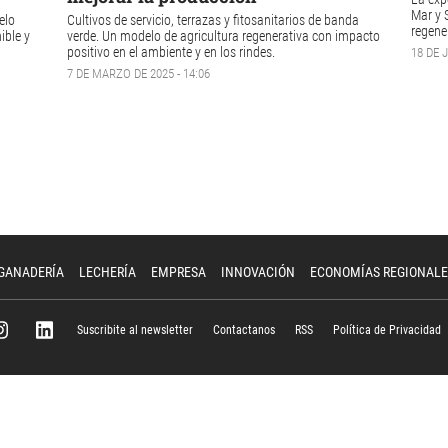
Mar y 
elo
Cultivos de servicio, terrazas y fitosanitarios de banda
regene
ible y
verde. Un modelo de agricultura regenerativa con impacto
positivo en el ambiente y en los rindes.
18 DE J
7 DE MARZO DE 2025 - 14:06
GANADERÍA
LECHERÍA
EMPRESA
INNOVACIÓN
ECONOMÍAS REGIONALE
Suscribite al newsletter
Contactanos
RSS
Política de Privacidad