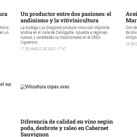
ura
Un productor entre dos pasiones: el
Acei
andinismo y la vitivinicultura
Mar 
erons
La bodega Los Dragones produce vinos con impronta
Con te
 en un
andina en el Valle de Calingasta. Apuesta a regiones
de oliv
nuevas y variedades no tradicionales en el CREA
Arroyo
Vignerons.
23 DE 
17 DE MARZO DE 2025 - 17:47
Diferencia de calidad en vino según
poda, desbrote y raleo en Cabernet
Sauvignon