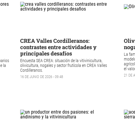
CREA Valles Cordilleranos:
Oliv
contrastes entre actividades y
noga
principales desafíos
La fam
modelo
narios
Encuesta SEA CREA
: situación de la vitivinicultura,
agríco
e la
olivicultura, nogales y sector frutícola en
CREA Valles
el val
Cordilleranos
.
21 DE A
16 DE JUNIO DE 2026 - 09:48