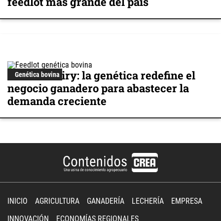
feedlot más grande del país
Beef on Dairy: la genética redefine el
Genética bovina
negocio ganadero para abastecer la
demanda creciente
INICIO
AGRICULTURA
GANADERÍA
LECHERÍA
EMPRESA
INNOVACIÓN
ECONOMÍAS REGIONALES