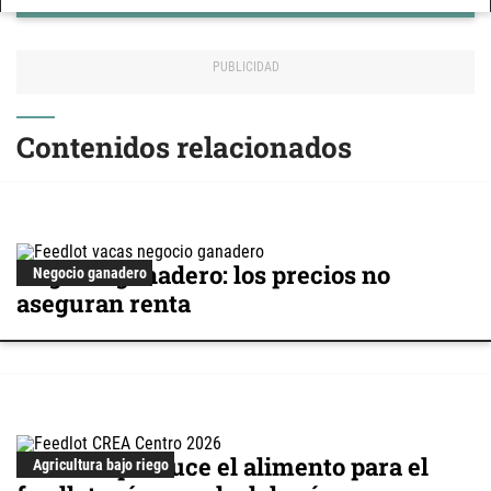
Contenidos relacionados
Negocio ganadero: los precios no
Negocio ganadero
aseguran renta
Cómo se produce el alimento para el
Agricultura bajo riego