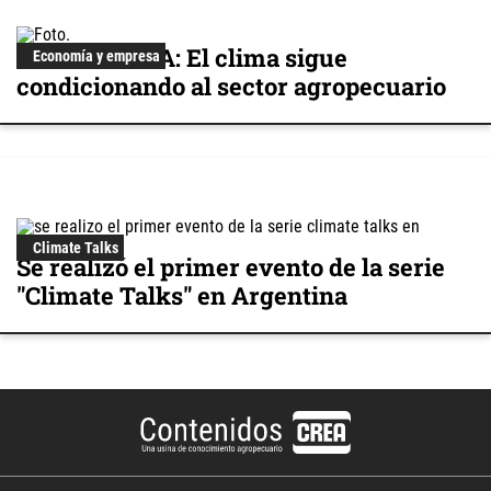
Encuesta SEA: El clima sigue
Economía y empresa
condicionando al sector agropecuario
Climate Talks
Se realizó el primer evento de la serie
"Climate Talks" en Argentina