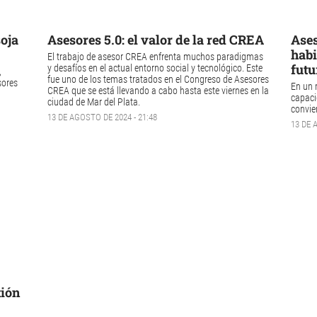
soja
Asesores 5.0: el valor de la red CREA
Ases
habi
El trabajo de asesor CREA enfrenta muchos paradigmas
futu
y desafíos en el actual entorno social y tecnológico. Este
,
fue uno de los temas tratados en el Congreso de Asesores
sores
En un 
CREA que se está llevando a cabo hasta este viernes en la
capaci
ciudad de Mar del Plata.
convier
13 DE AGOSTO DE 2024 - 21:48
13 DE 
tión