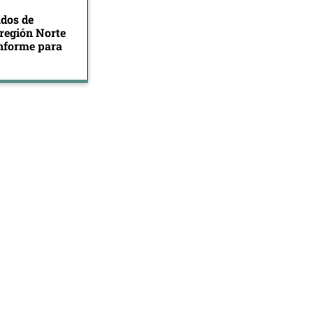
ados de
 región Norte
informe para