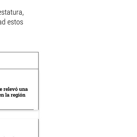
estatura,
ad estos
se relevó una
en la región