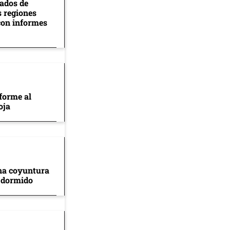
tados de
s regiones
con informes
forme al
oja
na coyuntura
 dormido