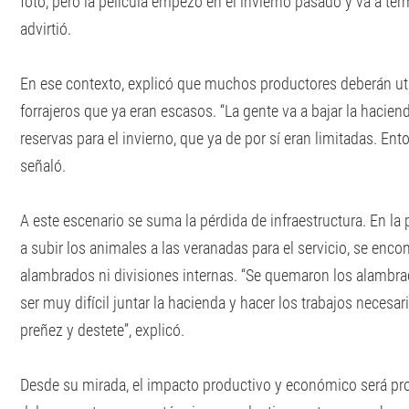
foto, pero la película empezó en el invierno pasado y va a ter
advirtió.
En ese contexto, explicó que muchos productores deberán util
forrajeros que ya eran escasos. “La gente va a bajar la hacie
reservas para el invierno, que ya de por sí eran limitadas. Ent
señaló.
A este escenario se suma la pérdida de infraestructura. En la
a subir los animales a las veranadas para el servicio, se enc
alambrados ni divisiones internas. “Se quemaron los alambra
ser muy difícil juntar la hacienda y hacer los trabajos necesa
preñez y destete”, explicó.
Desde su mirada, el impacto productivo y económico será p