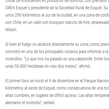
Oscar De Knollseisen es productor de bovinos, con planteos d
CREA Esquel y presidente de la Sociedad Rural de Esquel. Su
unos 200 kilómetros al sur de la ciudad, en una zona de cordil
con Chile, en un valle con bosques nativos de ñire, atravesad
Nilson.
Si bien el fuego no alcanzó directamente su zona, como presid
convirtió en uno de los principales voceros para informar a l
incendios. “Lo que nos ha pasado es una catástrofe. Entre l
unas 50.000 hectáreas en casi dos meses”, afirmó.
El primer foco se inició el 9 de diciembre en el Parque Nacion
kilómetros al oeste de Esquel, como consecuencia de una tor
altas cumbres, en lugares de difícil acceso. Las altas tempera
alentaron el incendio”, señaló.