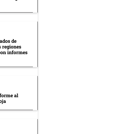
tados de
s regiones
con informes
forme al
oja