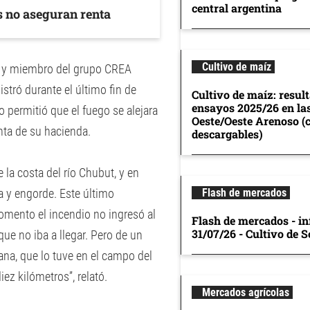
central argentina
s no aseguran renta
Cultivo de maíz
L y miembro del grupo CREA
stró durante el último fin de
Cultivo de maíz: resul
ensayos 2025/26 en la
 permitió que el fuego se alejara
Oeste/Oeste Arenoso (
enta de su hacienda.
descargables)
la costa del río Chubut, y en
ía y engorde. Este último
Flash de mercados
mento el incendio no ingresó al
Flash de mercados - in
31/07/26 - Cultivo de S
que no iba a llegar. Pero de un
ñana, que lo tuve en el campo del
ez kilómetros”, relató.
Mercados agrícolas