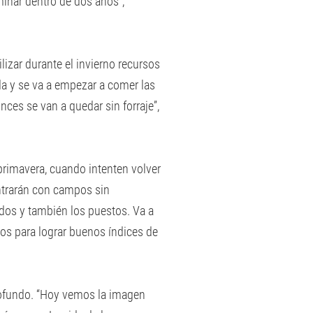
minar dentro de dos años”,
izar durante el invierno recursos
nda y se va a empezar a comer las
onces se van a quedar sin forraje”,
 primavera, cuando intenten volver
ontrarán con campos sin
dos y también los puestos. Va a
rios para lograr buenos índices de
rofundo. “Hoy vemos la imagen