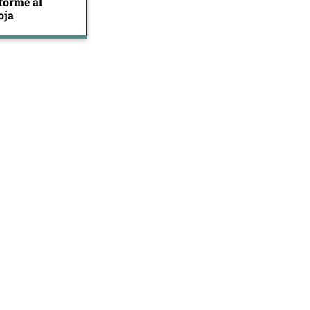
forme al
oja