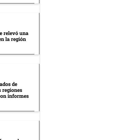
se relevó una
en la región
tados de
s regiones
con informes