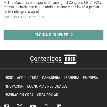
Melina Masnatta pasó por el streaming del Congreso CREA 2025,
repasó la charla con la que abrió el evento y nos invitó a pensar
en IA (inteligencia agro).
26 DE SEPTIEMBRE DE 2025 - 18:17
PÁGINA SIGUIENTE
INICIO
AGRICULTURA
GANADERÍA
LECHERÍA
EMPRESA
INNOVACIÓN
ECONOMÍAS REGIONALES
INSPIRACIÓN CREA
CREA.ORG.AR