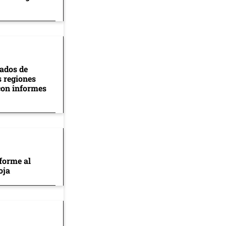
tados de
s regiones
con informes
forme al
oja