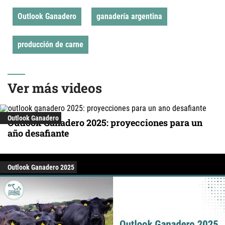
Outlook Ganadero
ganadería argentina
producción de carne
Ver más videos
Outlook Ganadero
Outlook Ganadero 2025: proyecciones para un
año desafiante
Outlook Ganadero 2025