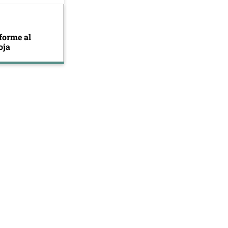
forme al
oja