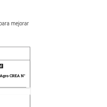
para mejorar
al
 Agro CREA N°