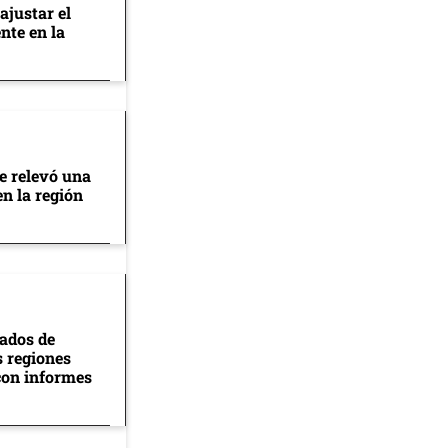
ajustar el
nte en la
se relevó una
en la región
tados de
s regiones
con informes