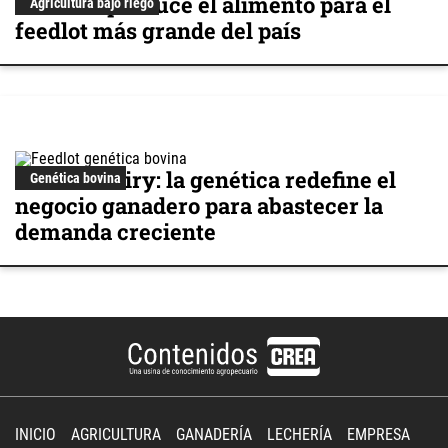
Cómo se produce el alimento para el
Agricultura bajo riego
feedlot más grande del país
Beef on Dairy: la genética redefine el
Genética bovina
negocio ganadero para abastecer la
demanda creciente
INICIO
AGRICULTURA
GANADERÍA
LECHERÍA
EMPRESA