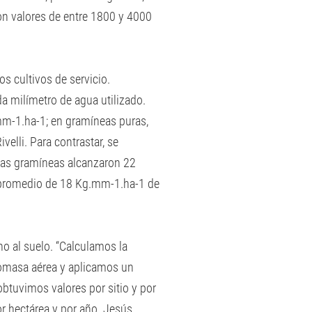
ron valores de entre 1800 y 4000
os cultivos de servicio.
 milímetro de agua utilizado.
m-1.ha-1; en gramíneas puras,
velli. Para contrastar, se
 las gramíneas alcanzaron 22
n promedio de 18 Kg.mm-1.ha-1 de
no al suelo. “Calculamos la
biomasa aérea y aplicamos un
obtuvimos valores por sitio y por
r hectárea y por año. Jesús