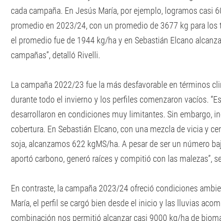
cada campaña. En Jesús María, por ejemplo, logramos casi 6
promedio en 2023/24, con un promedio de 3677 kg para los t
el promedio fue de 1944 kg/ha y en Sebastián Elcano alcanz
campañas”, detalló Rivelli.
La campaña 2022/23 fue la más desfavorable en términos cli
durante todo el invierno y los perfiles comenzaron vacíos. “Es
desarrollaron en condiciones muy limitantes. Sin embargo, inc
cobertura. En Sebastián Elcano, con una mezcla de vicia y c
soja, alcanzamos 622 kgMS/ha. A pesar de ser un número bajo
aportó carbono, generó raíces y compitió con las malezas”, s
En contraste, la campaña 2023/24 ofreció condiciones ambi
María, el perfil se cargó bien desde el inicio y las lluvias ac
combinación nos permitió alcanzar casi 9000 kg/ha de biomas