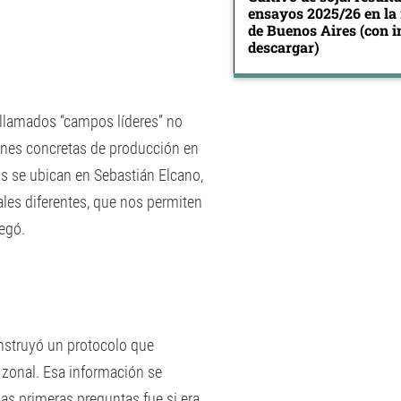
ensayos 2025/26 en la
de Buenos Aires (con 
descargar)
s llamados “campos líderes” no
ciones concretas de producción en
os se ubican en Sebastián Elcano,
les diferentes, que nos permiten
regó.
nstruyó un protocolo que
 zonal. Esa información se
s primeras preguntas fue si era