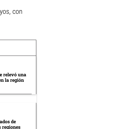
yos, con
se relevó una
en la región
tados de
s regiones