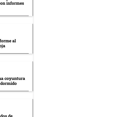
con informes
forme al
oja
na coyuntura
 dormido
ados de