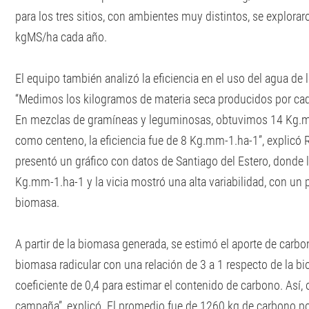
para los tres sitios, con ambientes muy distintos, se explora
kgMS/ha cada año.
El equipo también analizó la eficiencia en el uso del agua de l
“Medimos los kilogramos de materia seca producidos por cada
En mezclas de gramíneas y leguminosas, obtuvimos 14 Kg.m
como centeno, la eficiencia fue de 8 Kg.mm-1.ha-1”, explicó Ri
presentó un gráfico con datos de Santiago del Estero, donde
Kg.mm-1.ha-1 y la vicia mostró una alta variabilidad, con u
biomasa.
A partir de la biomasa generada, se estimó el aporte de carbo
biomasa radicular con una relación de 3 a 1 respecto de la 
coeficiente de 0,4 para estimar el contenido de carbono. Así, 
campaña”, explicó. El promedio fue de 1260 kg de carbono po