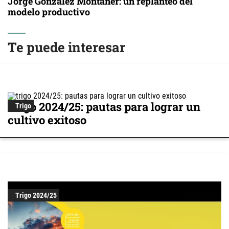
Jorge González Montaner: un replanteo del
modelo productivo
Te puede interesar
Trigo 2024/25: pautas para lograr un
Trigo
cultivo exitoso
Trigo 2024/25