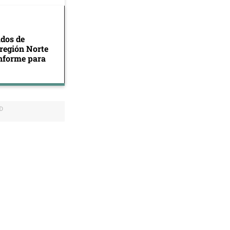
ados de
 región Norte
informe para