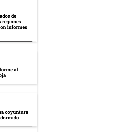
tados de
s regiones
con informes
forme al
oja
na coyuntura
 dormido