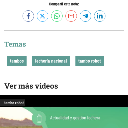
Compartí esta nota:
Temas
tambos
lechería nacional
tambo robot
Ver más videos
tambo robot