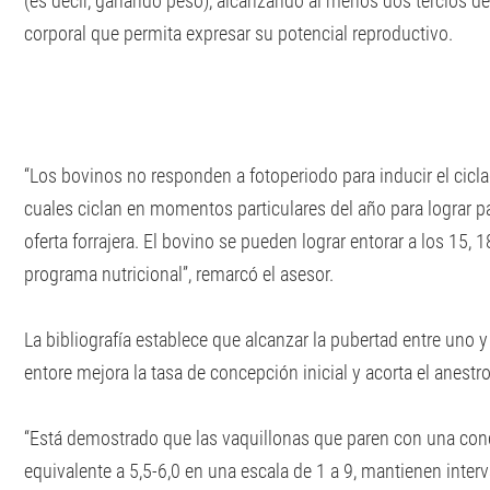
(es decir, ganando peso), alcanzando al menos dos tercios de
corporal que permita expresar su potencial reproductivo.
“Los bovinos no responden a fotoperiodo para inducir el cicl
cuales ciclan en momentos particulares del año para lograr 
oferta forrajera. El bovino se pueden lograr entorar a los 15,
programa nutricional”, remarcó el asesor.
La bibliografía establece que alcanzar la pubertad entre uno y
entore mejora la tasa de concepción inicial y acorta el anestr
“Está demostrado que las vaquillonas que paren con una con
equivalente a 5,5-6,0 en una escala de 1 a 9, mantienen inter