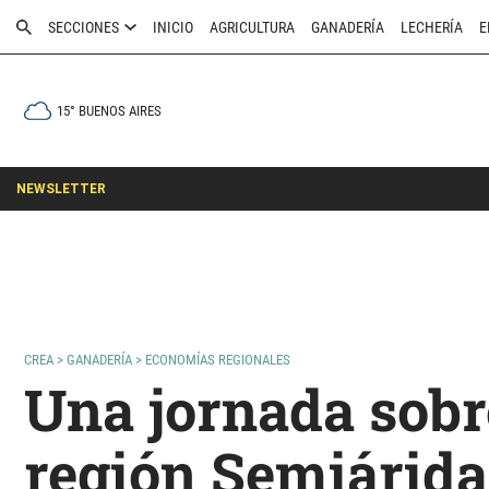
SECCIONES
INICIO
AGRICULTURA
GANADERÍA
LECHERÍA
E
15° BUENOS AIRES
NEWSLETTER
CREA
>
GANADERÍA
>
ECONOMÍAS REGIONALES
Una jornada sobre
región Semiárida