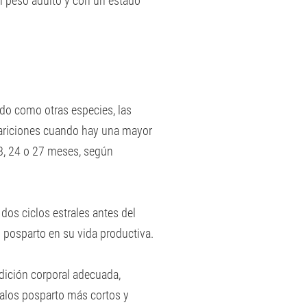
l peso adulto y con un estado
ado como otras especies, las
pariciones cuando hay una mayor
 18, 24 o 27 meses, según
 dos ciclos estrales antes del
o posparto en su vida productiva.
dición corporal adecuada,
valos posparto más cortos y