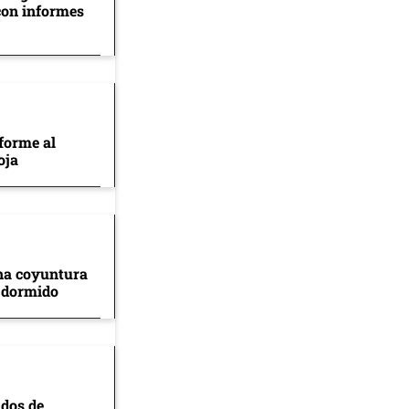
con informes
forme al
oja
na coyuntura
 dormido
ados de