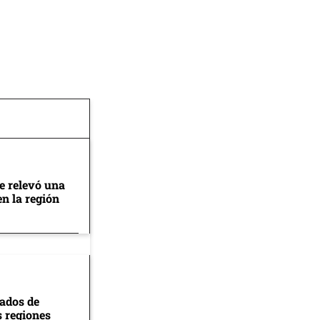
se relevó una
en la región
tados de
s regiones