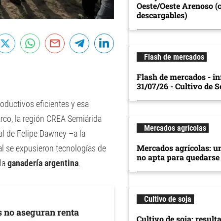
Oeste/Oeste Arenoso (
descargables)
Flash de mercados
Flash de mercados - in
31/07/26 - Cultivo de S
oductivos eficientes y esa
arco, la región CREA Semiárida
Mercados agrícolas
al de Felipe Dawney –a la
Mercados agrícolas: u
al se expusieron tecnologías de
no apta para quedarse
la
ganadería argentina
.
Cultivo de soja
s no aseguran renta
Cultivo de soja: result