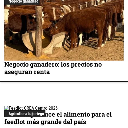
Negocio ganadero
Negocio ganadero: los precios no
aseguran renta
Cómo se produce el alimento para el
Agricultura bajo riego
feedlot más grande del país