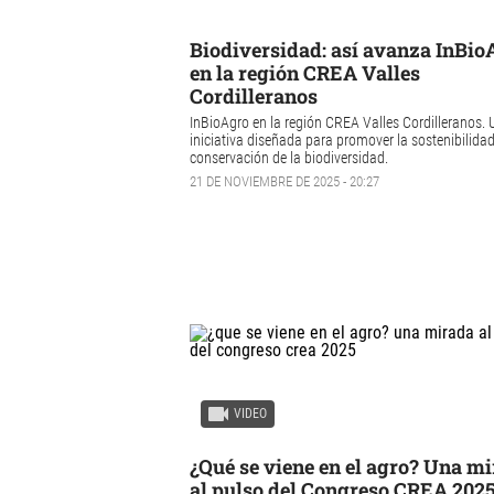
Biodiversidad: así avanza InBio
en la región CREA Valles
Cordilleranos
InBioAgro
en la región
CREA Valles Cordilleranos
.
iniciativa diseñada para promover la
sostenibilida
conservación de la
biodiversidad
.
21 DE NOVIEMBRE DE 2025 - 20:27
VIDEO
¿Qué se viene en el agro? Una m
al pulso del Congreso CREA 202