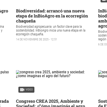
Agro
Biodiversidad: arrancó una nueva
InBi
etapa de InBioAgro en la ecorregión
biod
chaqueña
ambi
agr
 Una
Biodiversidad agropecuaria
: un factor clave para la
d
y
sostenibilidad.
InBioAgro
inicia una nueva etapa en la
Biodiv
ecorregión chaqueña.
sosten
región
14 DE NOVIEMBRE DE 2025 - 12:51
6 DE O
VIDEO
irada
Congreso CREA 2025, Ambiente y
Sost
5
Sociedad: ¿Cómo imaginás el agro
de E