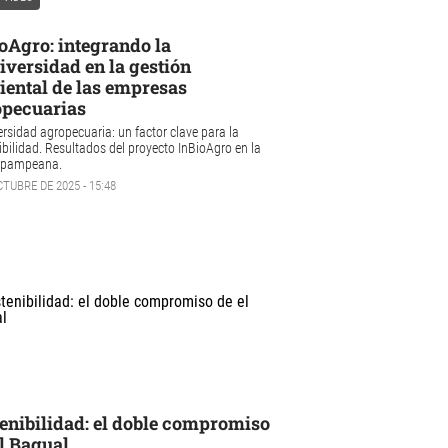
oAgro: integrando la
iversidad en la gestión
ental de las empresas
opecuarias
ersidad agropecuaria
: un factor clave para la
ibilidad. Resultados del proyecto
InBioAgro
en la
 pampeana.
CTUBRE DE 2025 - 15:48
enibilidad: el doble compromiso
l Bagual