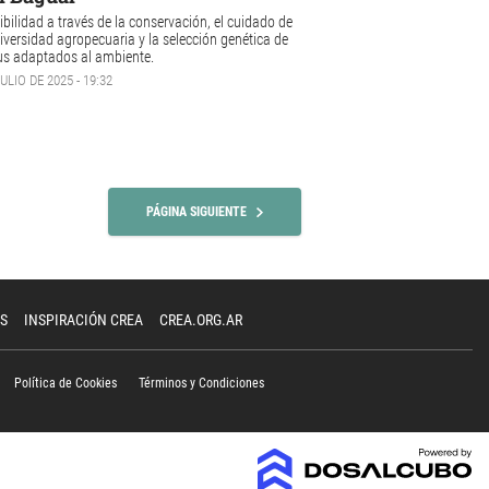
ibilidad
a través de la conservación, el cuidado de
iversidad agropecuaria
y la selección genética de
us
adaptados al ambiente.
ULIO DE 2025 - 19:32
PÁGINA SIGUIENTE
S
INSPIRACIÓN CREA
CREA.ORG.AR
Política de Cookies
Términos y Condiciones