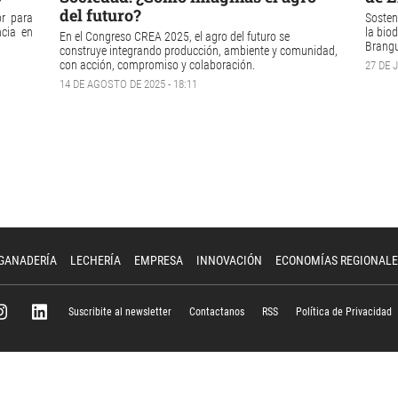
del futuro?
or para
Sosten
ncia en
la
biod
En el Congreso CREA 2025, el agro del futuro se
Brang
construye integrando producción, ambiente y comunidad,
con acción, compromiso y colaboración.
27 DE J
14 DE AGOSTO DE 2025 - 18:11
GANADERÍA
LECHERÍA
EMPRESA
INNOVACIÓN
ECONOMÍAS REGIONALE
Suscribite al newsletter
Contactanos
RSS
Política de Privacidad