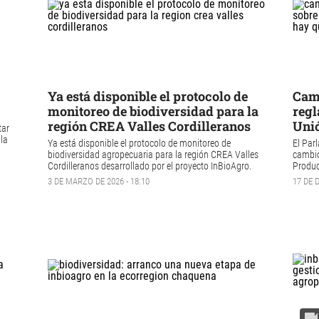
Ya está disponible el protocolo de
Camb
monitoreo de biodiversidad para la
regl
región CREA Valles Cordilleranos
Unió
tar
 la
Ya está disponible el protocolo de monitoreo de
El Par
biodiversidad agropecuaria
para la región CREA Valles
cambio
Cordilleranos desarrollado por el proyecto
InBioAgro.
Produc
3 DE MARZO DE 2026 - 18:10
17 DE 