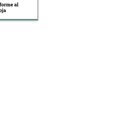
forme al
oja