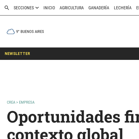
SECCIONES
INICIO
AGRICULTURA
GANADERÍA
LECHERÍA
E
9° BUENOS AIRES
NEWSLETTER
CREA
>
EMPRESA
Oportunidades fi
contexto global