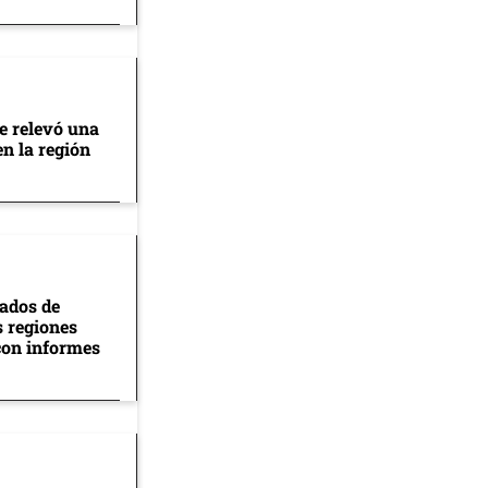
se relevó una
en la región
tados de
s regiones
con informes