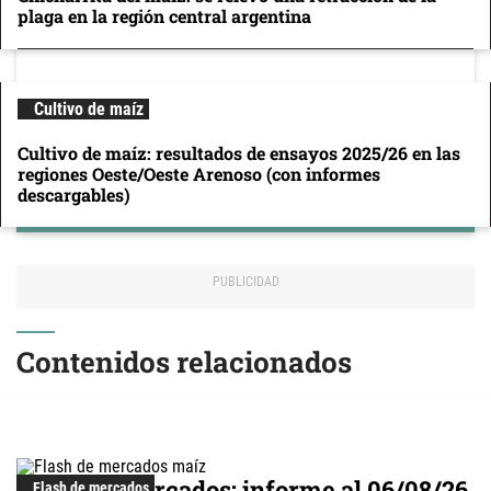
plaga en la región central argentina
Cultivo de maíz
Cultivo de maíz: resultados de ensayos 2025/26 en las
regiones Oeste/Oeste Arenoso (con informes
descargables)
Contenidos relacionados
Flash de mercados: informe al 06/08/26
Flash de mercados