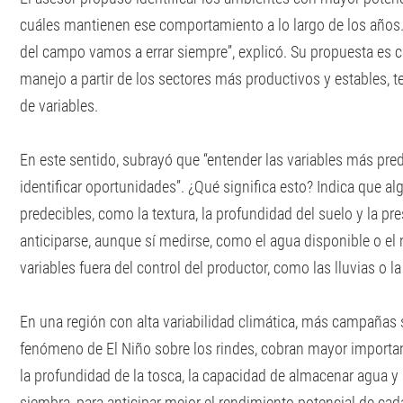
cuáles mantienen ese comportamiento a lo largo de los años.
del campo vamos a errar siempre”, explicó. Su propuesta es c
manejo a partir de los sectores más productivos y estables, 
de variables.
En este sentido, subrayó que “entender las variables más pre
identificar oportunidades”. ¿Qué significa esto? Indica que a
predecibles, como la textura, la profundidad del suelo y la p
anticiparse, aunque sí medirse, como el agua disponible o el n
variables fuera del control del productor, como las lluvias o l
En una región con alta variabilidad climática, más campañas 
fenómeno de El Niño sobre los rindes, cobran mayor importan
la profundidad de la tosca, la capacidad de almacenar agua y
siembra, para anticipar mejor el rendimiento potencial de ca