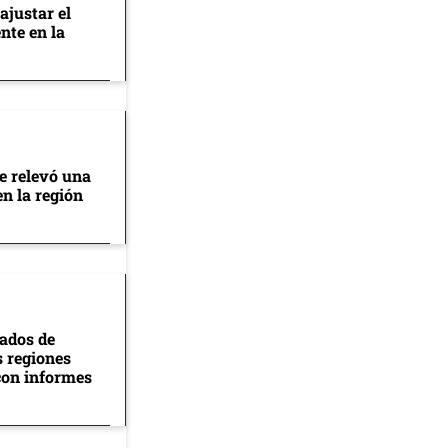
ajustar el
nte en la
se relevó una
en la región
tados de
s regiones
con informes