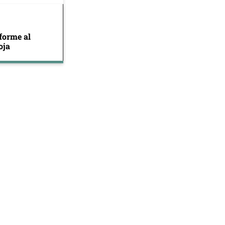
forme al
oja