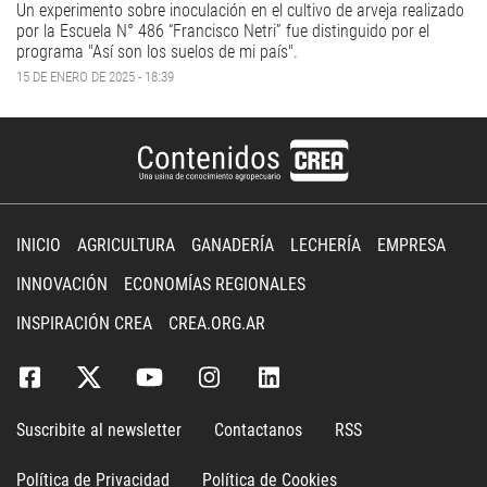
Un experimento sobre inoculación en el cultivo de arveja realizado
por la Escuela N° 486 “Francisco Netri” fue distinguido por el
programa "Así son los suelos de mi país".
15 DE ENERO DE 2025 - 18:39
INICIO
AGRICULTURA
GANADERÍA
LECHERÍA
EMPRESA
INNOVACIÓN
ECONOMÍAS REGIONALES
INSPIRACIÓN CREA
CREA.ORG.AR
Suscribite al newsletter
Contactanos
RSS
Política de Privacidad
Política de Cookies