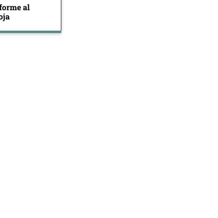
forme al
oja