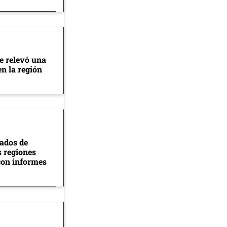
se relevó una
en la región
tados de
s regiones
con informes