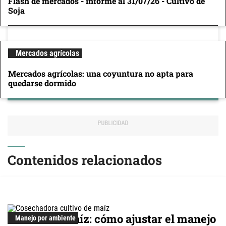
Flash de mercados - informe al 31/07/26 - Cultivo de
Soja
Mercados agrícolas
Mercados agrícolas: una coyuntura no apta para
quedarse dormido
Contenidos relacionados
Cultivo de maíz: cómo ajustar el manejo
Manejo por ambiente