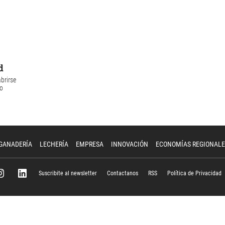
d
brirse
to
GANADERÍA
LECHERÍA
EMPRESA
INNOVACIÓN
ECONOMÍAS REGIONALE
Suscribite al newsletter
Contactanos
RSS
Política de Privacidad