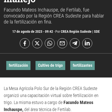
Facundo Mateos Inchauspe, de Fertilab, fue
convocado por la Región CREA Sudeste para hablar
de la fertilización en fina.
17 de agosto de 2023 - 09:42
- Por
CREA Región Sudeste | SDE
fertilización
Cultivo de trigo
fertilizantes
La Mesa Agrícola Polo Sur de la Región CREA Sudeste
organizó una capacitación virtual sobre fertilización en
trigo. La misma estuvo a cargo de
Facundo Mateos
Inchauspe,
del área técnica de Fertilab.