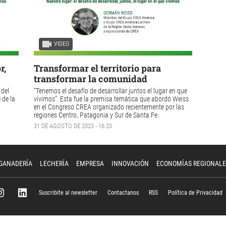
VIDEO
r,
Transformar el territorio para
transformar la comunidad
 del
"Tenemos el desafío de desarrollar juntos el lugar en que
 de la
vivimos". Esta fue la premisa temática que abordó Weiss
en el Congreso CREA organizado recientemente por las
regiones Centro, Patagonia y Sur de Santa Fe.
31 DE AGOSTO DE 2023 - 16:20
GANADERÍA
LECHERÍA
EMPRESA
INNOVACIÓN
ECONOMÍAS REGIONALE
Suscribite al newsletter
Contactanos
RSS
Política de Privacidad