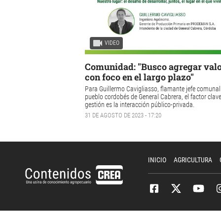
VIDEO
Comunidad: "Busco agregar valo
con foco en el largo plazo"
Para Guillermo Cavigliasso, flamante jefe comunal
pueblo cordobés de General Cabrera, el factor clave
gestión es la interacción público-privada.
31 DE AGOSTO DE 2023 - 17:20
INICIO
AGRICULTURA