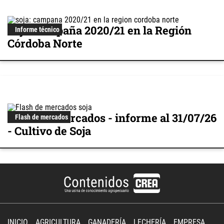
Soja: campaña 2020/21 en la Región
Informe técnico
Córdoba Norte
Flash de mercados - informe al 31/07/26
Flash de mercados
- Cultivo de Soja
INICIO
AGRICULTURA
GANADERÍA
LECHERÍA
EMPRESA