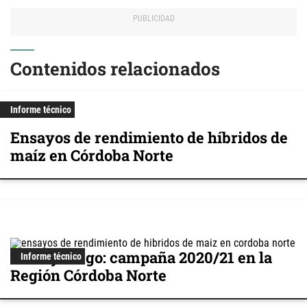
Contenidos relacionados
Informe técnico
Ensayos de rendimiento de híbridos de
maíz en Córdoba Norte
Maíz y sorgo: campaña 2020/21 en la
Informe técnico
Región Córdoba Norte