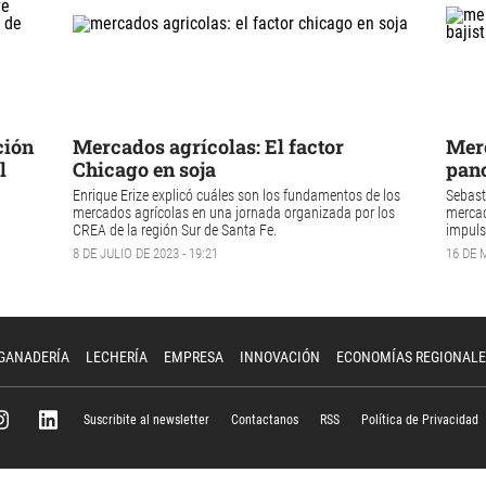
ción
Mercados agrícolas: El factor
Merc
l
Chicago en soja
pano
Enrique Erize explicó cuáles son los fundamentos de los
Sebast
mercados agrícolas en una jornada organizada por los
mercad
CREA de la región Sur de Santa Fe.
impuls
8 DE JULIO DE 2023 - 19:21
16 DE 
GANADERÍA
LECHERÍA
EMPRESA
INNOVACIÓN
ECONOMÍAS REGIONALE
Suscribite al newsletter
Contactanos
RSS
Política de Privacidad