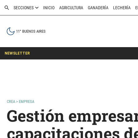
SECCIONES
INICIO
AGRICULTURA
GANADERÍA
LECHERÍA
E
11° BUENOS AIRES
NEWSLETTER
CREA
>
EMPRESA
Gestión empresari
capacitaciones d