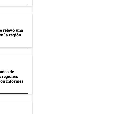
se relevó una
en la región
tados de
s regiones
con informes