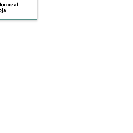
forme al
oja