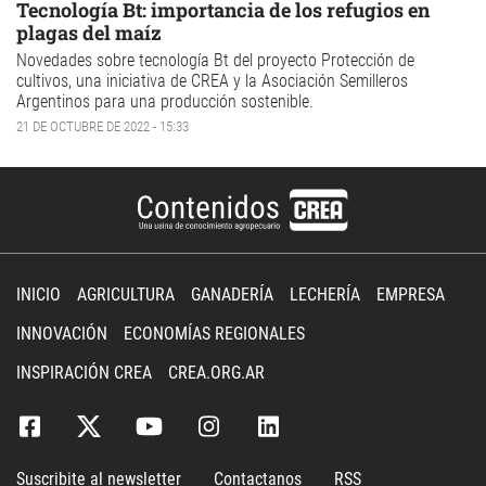
Tecnología Bt: importancia de los refugios en
plagas del maíz
Novedades sobre tecnología Bt del proyecto Protección de
cultivos, una iniciativa de CREA y la Asociación Semilleros
Argentinos para una producción sostenible.
21 DE OCTUBRE DE 2022 - 15:33
INICIO
AGRICULTURA
GANADERÍA
LECHERÍA
EMPRESA
INNOVACIÓN
ECONOMÍAS REGIONALES
INSPIRACIÓN CREA
CREA.ORG.AR
Suscribite al newsletter
Contactanos
RSS