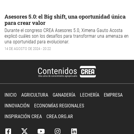
Asesores 5.0: el Big shift, una oportunidad única
para crear valor
Durante el congreso CREA Asesores 5.0, Ximena Gauto Acosta
explicó cuáles son los desafíos para transformar una amenaza en
una oportunidad para evolucionar.
14 DE AGOSTO DE 2024 - 20:22
INICIO
AGRICULTURA
GANADERÍA
LECHERÍA
EMPRESA
INNOVACIÓN
ECONOMÍAS REGIONALES
INSPIRACIÓN CREA
CREA.ORG.AR