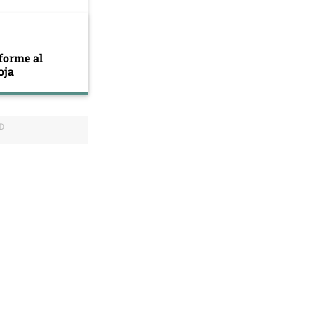
forme al
oja