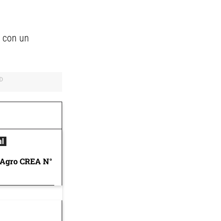
o con un
al
 Agro CREA N°