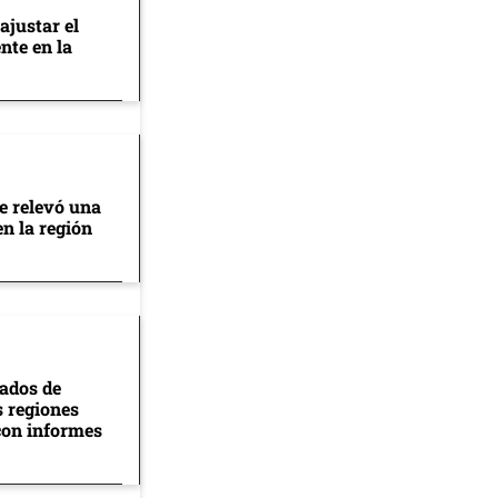
ajustar el
nte en la
se relevó una
en la región
tados de
s regiones
con informes