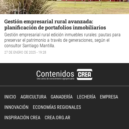
Gestión empresarial rural avanzada:
planificación de portafolios inmobiliarios
Gestión empresarial rural edición inmuebles rurales: pautas para
preservar el patrimonio a través de generaciones, según el
consultor Santiago Mantilla.
27 DE ENERO DE 2025 - 19:28
INICIO
AGRICULTURA
GANADERÍA
LECHERÍA
EMPRESA
INNOVACIÓN
ECONOMÍAS REGIONALES
INSPIRACIÓN CREA
CREA.ORG.AR