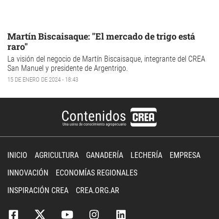
Martín Biscaisaque: "El mercado de trigo está
raro"
La visión del negocio de Martín Biscaisaque, integrante del CREA
San Manuel y presidente de Argentrigo.
15 DE ENERO DE 2024 - 18:43
INICIO
AGRICULTURA
GANADERÍA
LECHERÍA
EMPRESA
INNOVACIÓN
ECONOMÍAS REGIONALES
INSPIRACIÓN CREA
CREA.ORG.AR