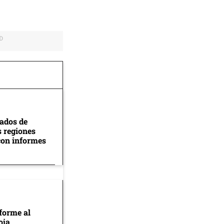
tados de
s regiones
con informes
forme al
oja