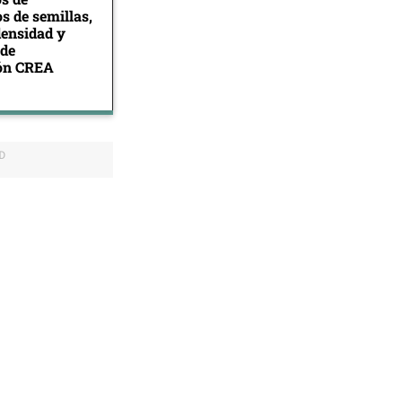
s de semillas,
densidad y
 de
ión CREA