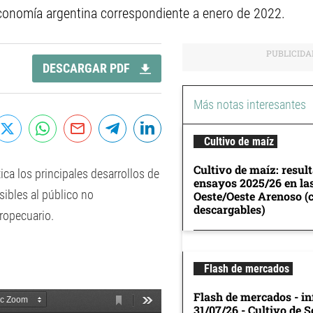
onomía argentina correspondiente a enero de 2022.
DESCARGAR PDF
Más notas interesantes
Cultivo de maíz
Cultivo de maíz: resul
ca los principales desarrollos de
ensayos 2025/26 en la
sibles al público no
Oeste/Oeste Arenoso (
descargables)
gropecuario.
Flash de mercados
Flash de mercados - in
31/07/26 - Cultivo de S