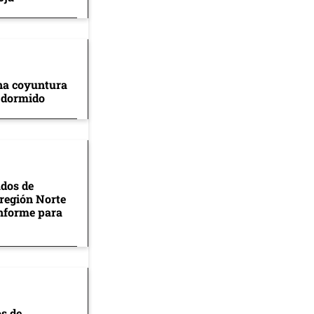
na coyuntura
 dormido
ados de
 región Norte
informe para
os de