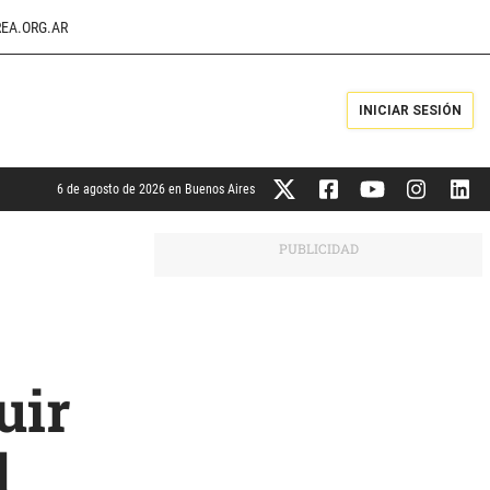
EA.ORG.AR
INICIAR SESIÓN
6 de agosto de 2026 en Buenos Aires
uir
l