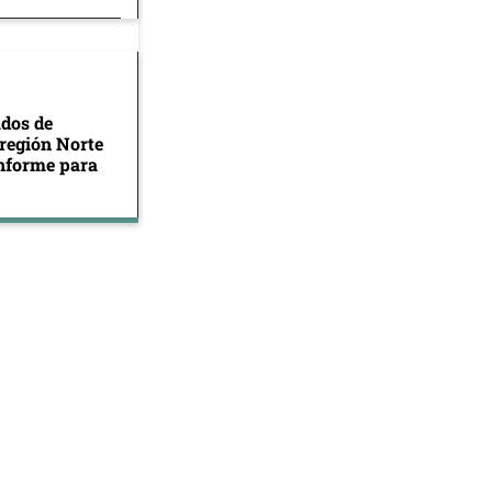
ados de
 región Norte
informe para