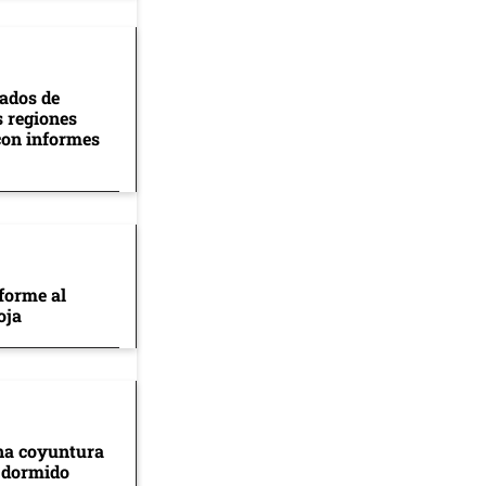
tados de
s regiones
con informes
forme al
oja
na coyuntura
 dormido