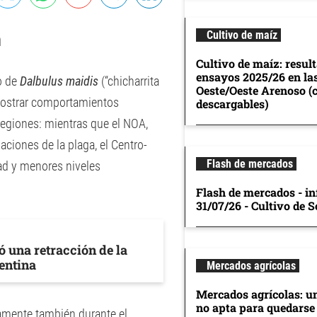
Cultivo de maíz
n
Cultivo de maíz: resul
ensayos 2025/26 en la
o de
Dalbulus maidis
(“chicharrita
Oeste/Oeste Arenoso (
 mostrar comportamientos
descargables)
regiones: mientras que el NOA,
ciones de la plaga, el Centro-
Flash de mercados
dad y menores niveles
Flash de mercados - in
31/07/26 - Cultivo de S
ó una retracción de la
gentina
Mercados agrícolas
Mercados agrícolas: u
no apta para quedarse
camente también durante el