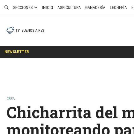
SECCIONES
INICIO
AGRICULTURA
GANADERÍA
LECHERÍA
E
13° BUENOS AIRES
NEWSLETTER
CREA
Chicharrita del m
monitoreando par