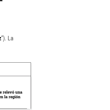
z
”). La
se relevó una
en la región