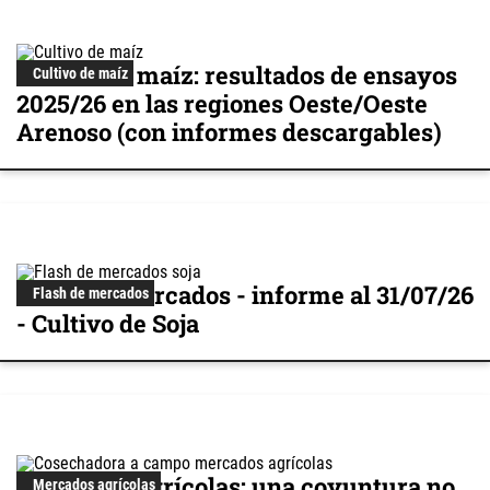
Cultivo de maíz: resultados de ensayos
Cultivo de maíz
2025/26 en las regiones Oeste/Oeste
Arenoso (con informes descargables)
Flash de mercados - informe al 31/07/26
Flash de mercados
- Cultivo de Soja
Mercados agrícolas: una coyuntura no
Mercados agrícolas