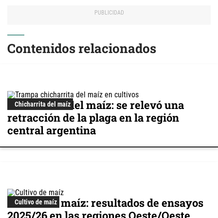
Contenidos relacionados
Chicharrita del maíz: se relevó una
Chicharrita del maíz
retracción de la plaga en la región
central argentina
Cultivo de maíz: resultados de ensayos
Cultivo de maíz
2025/26 en las regiones Oeste/Oeste