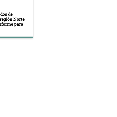
ados de
 región Norte
informe para