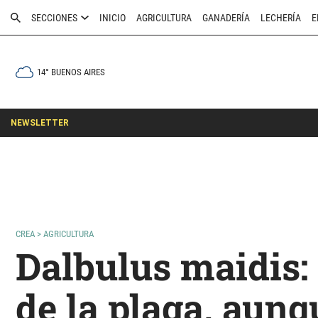
SECCIONES
INICIO
AGRICULTURA
GANADERÍA
LECHERÍA
E
14° BUENOS AIRES
NEWSLETTER
CREA
>
AGRICULTURA
Dalbulus maidis:
de la plaga, aunq