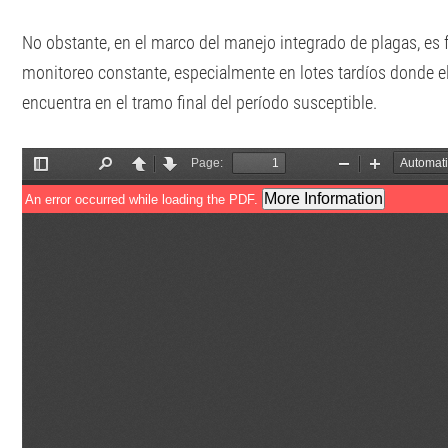
No obstante, en el marco del manejo integrado de plagas, e
monitoreo constante, especialmente en lotes tardíos donde e
encuentra en el tramo final del período susceptible.