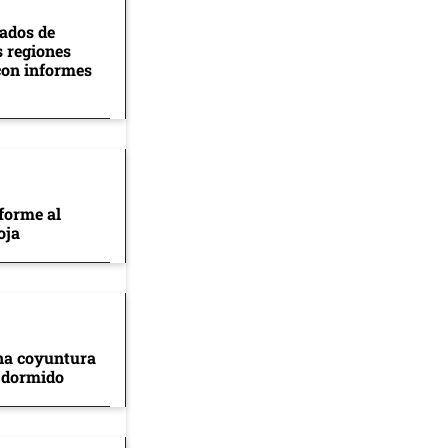
tados de
s regiones
con informes
forme al
oja
na coyuntura
 dormido