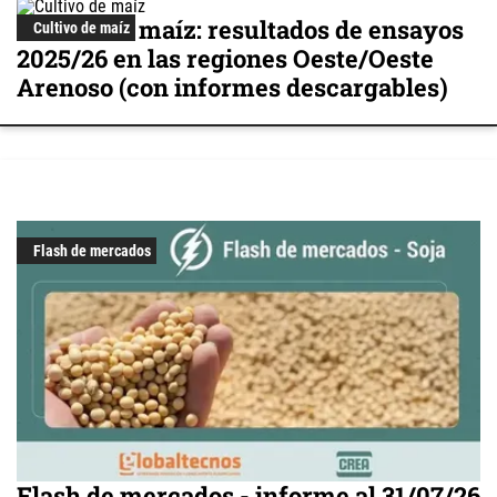
Cultivo de maíz: resultados de ensayos
Cultivo de maíz
2025/26 en las regiones Oeste/Oeste
Arenoso (con informes descargables)
Flash de mercados
Flash de mercados - informe al 31/07/26