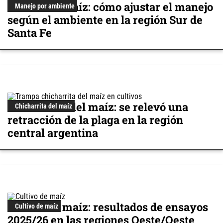
Cultivo de maíz: cómo ajustar el manejo
Manejo por ambiente
según el ambiente en la región Sur de
Santa Fe
Chicharrita del maíz: se relevó una
Chicharrita del maíz
retracción de la plaga en la región
central argentina
Cultivo de maíz: resultados de ensayos
Cultivo de maíz
2025/26 en las regiones Oeste/Oeste